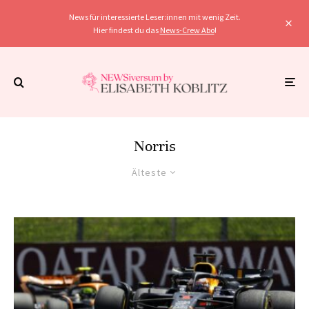
News für interessierte Leser:innen mit wenig Zeit.
Hier findest du das
News-Crew Abo
!
Norris
Älteste