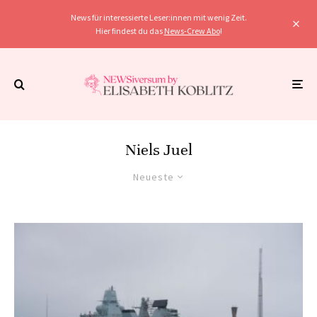
News für interessierte Leser:innen mit wenig Zeit.
Hier findest du das
News-Crew Abo
!
Niels Juel
Neueste