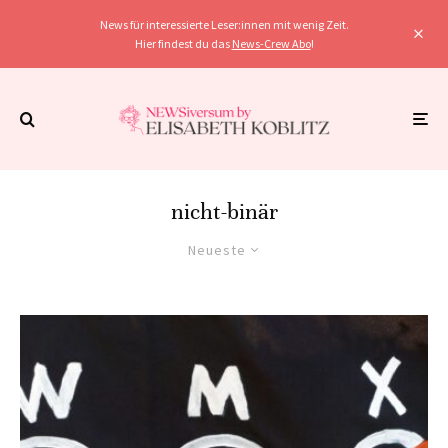
News für interessierte Leser:innen mit wenig Zeit.
Hier findest du das
News-Crew Abo
!
nicht-binär
Neueste