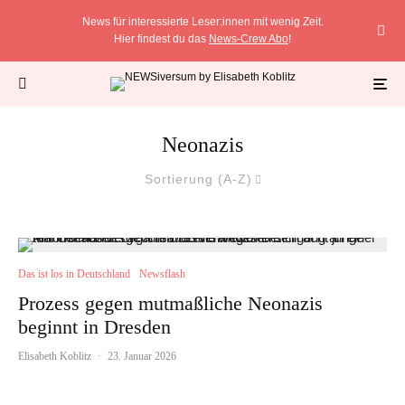
News für interessierte Leser:innen mit wenig Zeit.
Hier findest du das
News-Crew Abo
!
Neonazis
Sortierung (A-Z)
Das ist los in Deutschland
Newsflash
Prozess gegen mutmaßliche Neonazis
beginnt in Dresden
Elisabeth Koblitz
·
23. Januar 2026