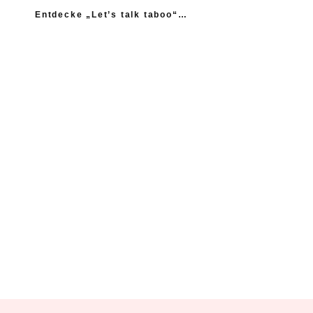
Entdecke „Let’s talk taboo“…
„Ich fühle mich wie das neue Extrem: nicht einmal
mein Gynäkologe hatte das Thema Asexualität auf dem
Radar“
“Woher sollte ich als Kind wissen, dass es
nicht normal ist, wenn die Mama einen
schlägt?”
Ein Kind mehr, wäre ein Kind zu viel