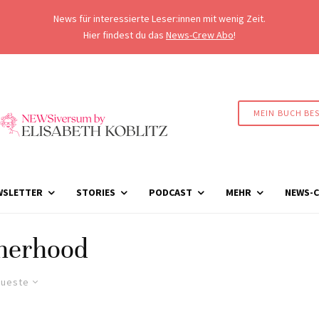
News für interessierte Leser:innen mit wenig Zeit.
Hier findest du das
News-Crew Abo
!
MEIN BUCH BE
WSLETTER
STORIES
PODCAST
MEHR
NEWS-C
herhood
ueste