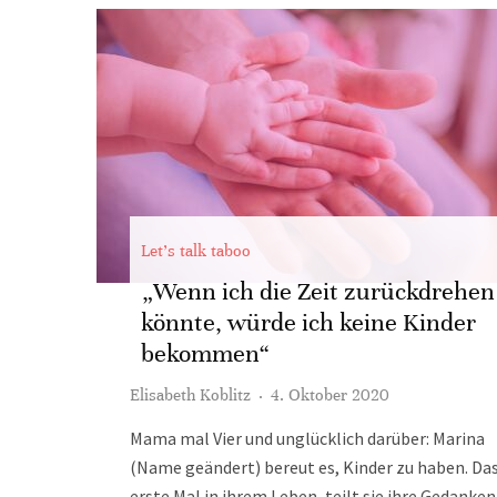
Let's talk taboo
„Wenn ich die Zeit zurückdrehen
könnte, würde ich keine Kinder
bekommen“
Elisabeth Koblitz
·
4. Oktober 2020
Mama mal Vier und unglücklich darüber: Marina
(Name geändert) bereut es, Kinder zu haben. Da
erste Mal in ihrem Leben, teilt sie ihre Gedanken