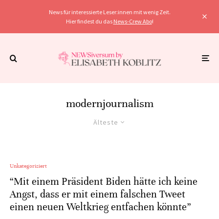
News für interessierte Leser:innen mit wenig Zeit.
Hier findest du das
News-Crew Abo
!
modernjournalism
Älteste
Unkategorisiert
“Mit einem Präsident Biden hätte ich keine
Angst, dass er mit einem falschen Tweet
einen neuen Weltkrieg entfachen könnte”