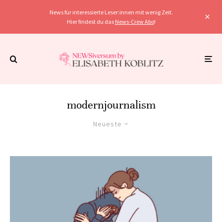
News für interessierte Leser:innen mit wenig Zeit.
Hier findest du das
News-Crew Abo
!
modernjournalism
Neueste