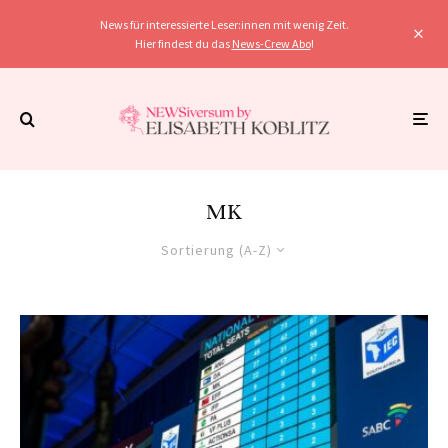
News für interessierte Leser:innen mit wenig Zeit.
Hier findest du das
News-Crew Abo
!
MK
Sortierung (A-Z)