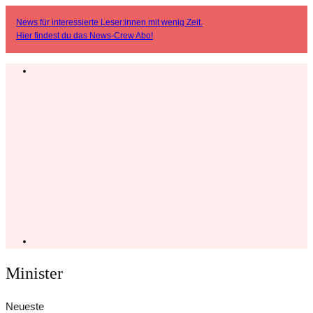
News für interessierte Leser:innen mit wenig Zeit.
Hier findest du das
News-Crew Abo
!
Minister
Neueste