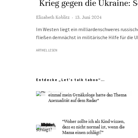
Krieg gegen die Ukraine: So
Elisabeth Koblitz
·
13. Juni 2024
Im Westen liegt ein milliardenschweres russisch
fließen demnächst in militärische Hilfe für die U
ARTIKEL LESEN
Entdecke „Let’s talk taboo“…
„Ich fühle mich wie das neue Extrem: nicht
einmal mein Gynäkologe hatte das Thema
Asexualität auf dem Radar“
“Woher sollte ich als Kind wissen,
dass es nicht normal ist, wenn die
Mama einen schlägt?”