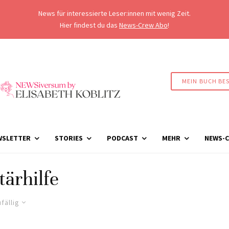
News für interessierte Leser:innen mit wenig Zeit.
Hier findest du das
News-Crew Abo
!
MEIN BUCH BE
WSLETTER
STORIES
PODCAST
MEHR
NEWS-C
tärhilfe
fällig