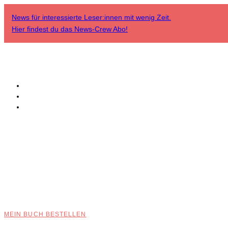
News für interessierte Leser:innen mit wenig Zeit.
Hier findest du das
News-Crew Abo
!
MEIN BUCH BESTELLEN