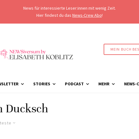
News für interessierte Leser:innen mit wenig Zeit.
Hier findest du das
News-Crew Abo
!
MEIN BUCH BE
WSLETTER
STORIES
PODCAST
MEHR
NEWS-C
n Ducksch
lteste