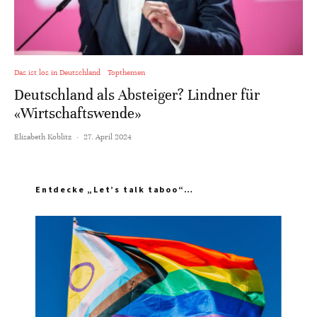
Das ist los in Deutschland
Topthemen
Deutschland als Absteiger? Lindner für
«Wirtschaftswende»
Elisabeth Koblitz
·
27. April 2024
Entdecke „Let’s talk taboo“…