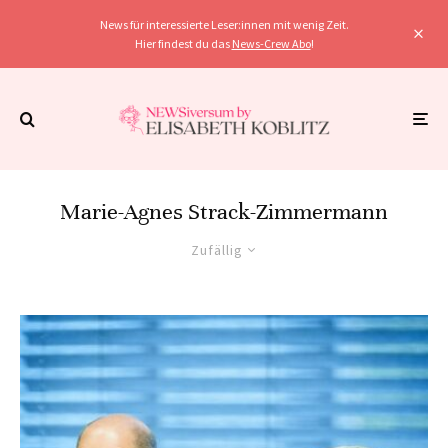
News für interessierte Leser:innen mit wenig Zeit.
Hier findest du das
News-Crew Abo
!
Marie-Agnes Strack-Zimmermann
Zufällig