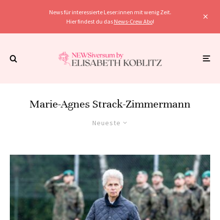
News für interessierte Leser:innen mit wenig Zeit.
Hier findest du das
News-Crew Abo
!
Marie-Agnes Strack-Zimmermann
Neueste