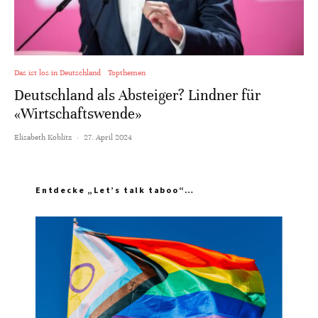
Das ist los in Deutschland
Topthemen
Deutschland als Absteiger? Lindner für
«Wirtschaftswende»
Elisabeth Koblitz
·
27. April 2024
Entdecke „Let’s talk taboo“…