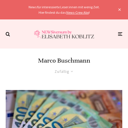
News für interessierte Leser:innen mit wenig Zeit.
Hier findest du das
News-Crew Abo
!
Marco Buschmann
Zufällig