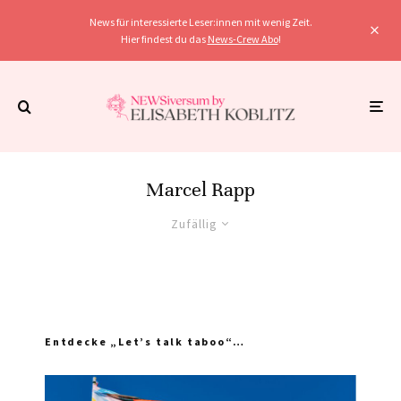
News für interessierte Leser:innen mit wenig Zeit.
Hier findest du das
News-Crew Abo
!
Marcel Rapp
Zufällig
Entdecke „Let’s talk taboo“…