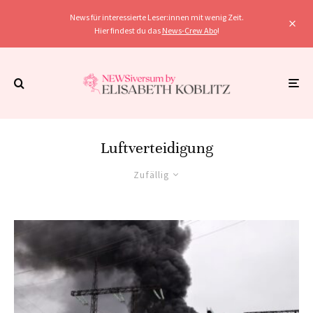
News für interessierte Leser:innen mit wenig Zeit.
Hier findest du das
News-Crew Abo
!
Luftverteidigung
Zufällig