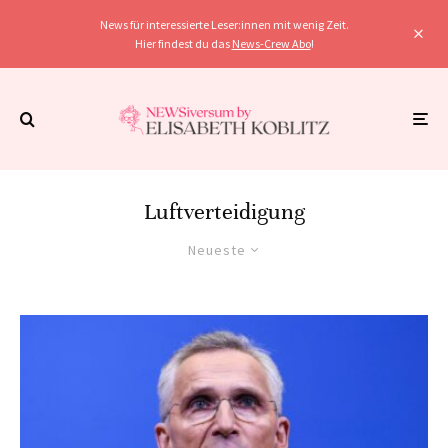
News für interessierte Leser:innen mit wenig Zeit.
Hier findest du das
News-Crew Abo
!
Luftverteidigung
Neueste