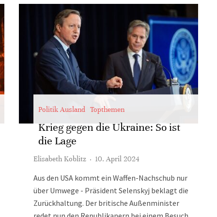
Politik Ausland
Topthemen
Krieg gegen die Ukraine: So ist
die Lage
Elisabeth Koblitz
·
10. April 2024
Aus den USA kommt ein Waffen-Nachschub nur
über Umwege - Präsident Selenskyj beklagt die
Zurückhaltung. Der britische Außenminister
redet nun den Republikanern bei einem Besuch