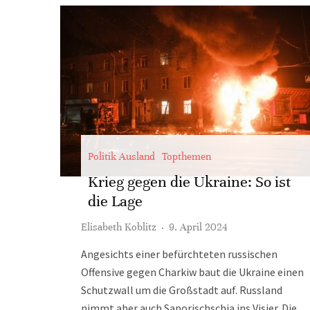
Politik Ausland
Topthemen
Krieg gegen die Ukraine: So ist
die Lage
Elisabeth Koblitz
·
9. April 2024
Angesichts einer befürchteten russischen
Offensive gegen Charkiw baut die Ukraine einen
Schutzwall um die Großstadt auf. Russland
nimmt aber auch Saporischschja ins Visier. Die