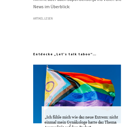
News im Überblick:
ARTIKEL LESEN
Entdecke „Let’s talk taboo“…
„Ich fühle mich wie das neue Extrem: nicht
einmal mein Gynäkologe hatte das Thema