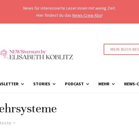
News für interessierte Leser:innen mit wenig Zeit.
Hier findest du das
News-Crew Abo
!
MEIN BUCH BE
WSLETTER
STORIES
PODCAST
MEHR
NEWS-C
ehrsysteme
lteste