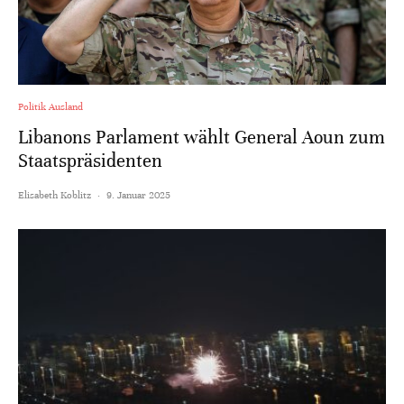
Politik Ausland
Libanons Parlament wählt General Aoun zum
Staatspräsidenten
Elisabeth Koblitz
·
9. Januar 2025