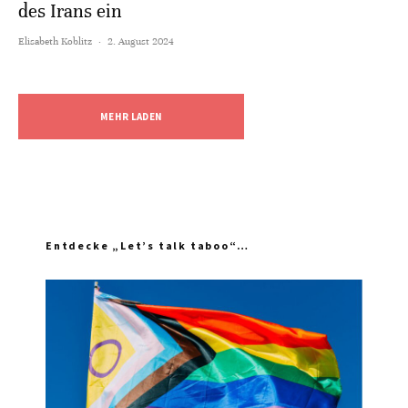
des Irans ein
Elisabeth Koblitz
·
2. August 2024
MEHR LADEN
Entdecke „Let’s talk taboo“…