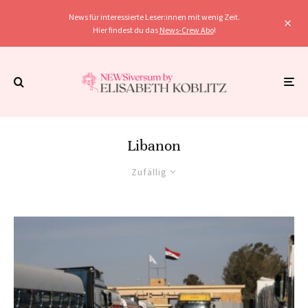
News für interessierte Leser:innen mit wenig Zeit.
Hier findest du das
News-Crew Abo
!
Libanon
Zufällig