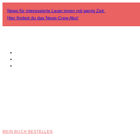
News für interessierte Leser:innen mit wenig Zeit.
Hier findest du das
News-Crew Abo
!
MEIN BUCH BESTELLEN