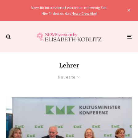
News für interessierte Leser:innen mit wenig Zeit.
Hier findest du das
News-Crew Abo
!
Lehrer
Neueste