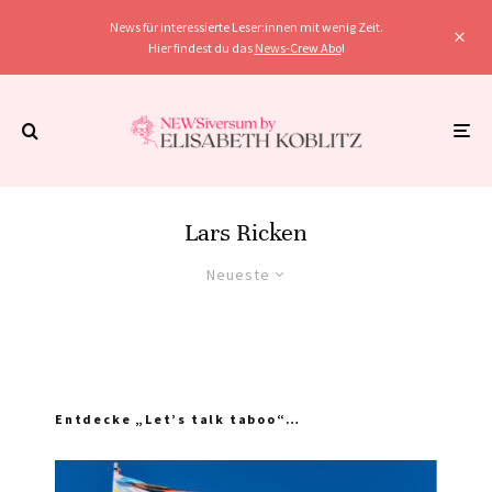
News für interessierte Leser:innen mit wenig Zeit.
Hier findest du das
News-Crew Abo
!
Lars Ricken
Neueste
Entdecke „Let’s talk taboo“…