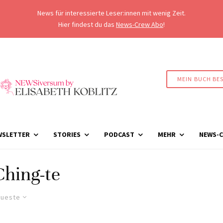
News für interessierte Leser:innen mit wenig Zeit.
Hier findest du das
News-Crew Abo
!
MEIN BUCH BE
WSLETTER
STORIES
PODCAST
MEHR
NEWS-C
Ching-te
ueste