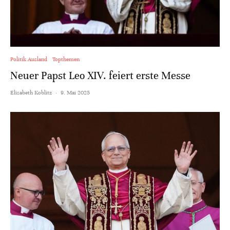
Politik Ausland
Topthemen
Neuer Papst Leo XIV. feiert erste Messe
Elisabeth Koblitz
·
9. Mai 2025