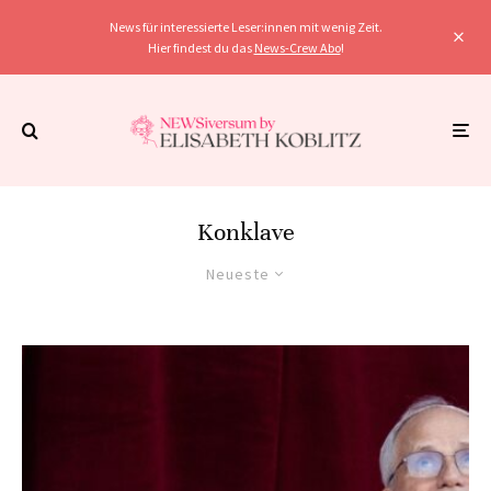
News für interessierte Leser:innen mit wenig Zeit.
Hier findest du das
News-Crew Abo
!
Konklave
Neueste