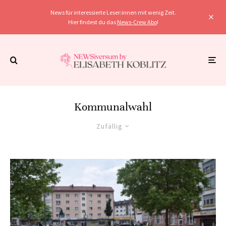
News für interessierte Leser:innen mit wenig Zeit.
Hier findest du das
News-Crew Abo
!
Kommunalwahl
Zufällig