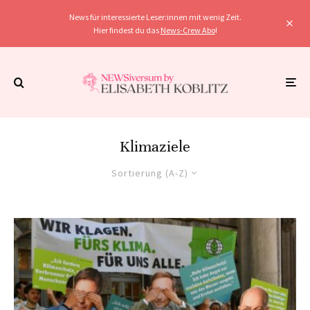
News für interessierte Leser:innen mit wenig Zeit.
Hier findest du das
News-Crew Abo
!
Klimaziele
Sortierung (A-Z)