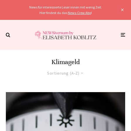
News für interessierte Leser:innen mit wenig Zeit.
Hier findest du das
News-Crew Abo
!
Klimageld
Sortierung (A-Z)