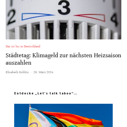
Das ist los in Deutschland
Städtetag: Klimageld zur nächsten Heizsaison
auszahlen
Elisabeth Koblitz
·
29. März 2024
Entdecke „Let’s talk taboo“…