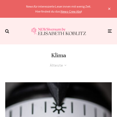
News für interessierte Leser:innen mit wenig Zeit.
Hier findest du das
News-Crew Abo
!
Klima
Älteste