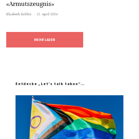
«Armutszeugnis»
Elisabeth Koblitz
·
12. April 2024
MEHR LADEN
Entdecke „Let’s talk taboo“…