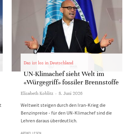
Das ist los in Deutschland
UN-Klimachef sieht Welt im
«Würgegriff» fossiler Brennstoffe
Elisabeth Koblitz
·
8. Juni 2026
t
Weltweit steigen durch den Iran-Krieg die
Benzinpreise - für den UN-Klimachef sind die
Lehren daraus überdeutlich.
ARTIKEL LESEN