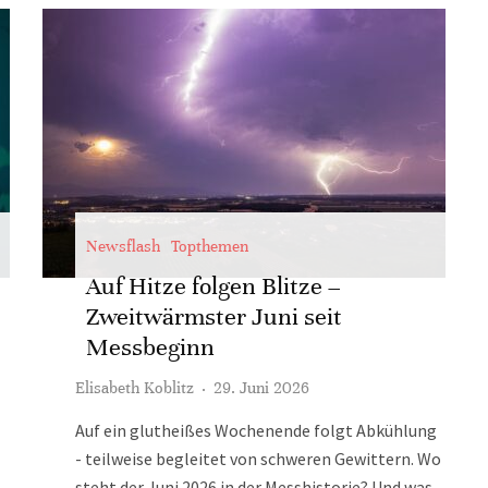
Newsflash
Topthemen
Auf Hitze folgen Blitze –
Zweitwärmster Juni seit
Messbeginn
Elisabeth Koblitz
·
29. Juni 2026
Auf ein glutheißes Wochenende folgt Abkühlung
- teilweise begleitet von schweren Gewittern. Wo
steht der Juni 2026 in der Messhistorie? Und was