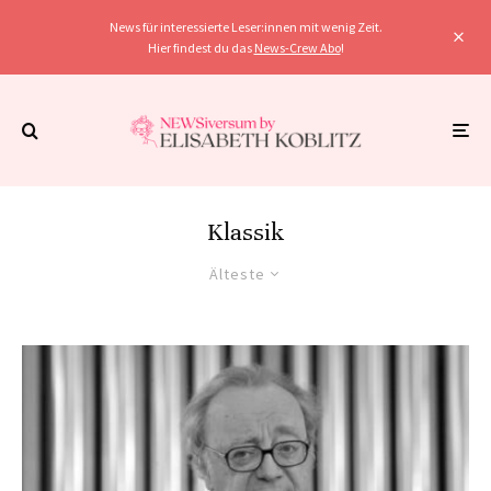
News für interessierte Leser:innen mit wenig Zeit.
Hier findest du das
News-Crew Abo
!
Klassik
Älteste