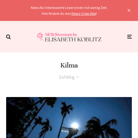
News für interessierte Leser:innen mit wenig Zeit.
Hier findest du das
News-Crew Abo
!
Kilma
Zufällig