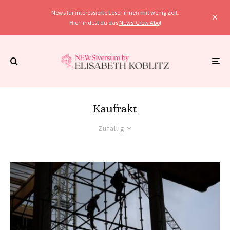
News für interessierte Leser:innen mit wenig Zeit.
Hier findest du das
News-Crew Abo
!
Kaufrakt
Zufällig