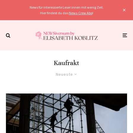
News für interessierte Leser:innen mit wenig Zeit.
Hier findest du das
News-Crew Abo
!
Kaufrakt
Neueste