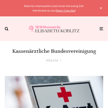
News für interessierte Leser:innen mit wenig Zeit.
Hier findest du das
News-Crew Abo
!
Kassenärztliche Bundesvereinigung
Älteste