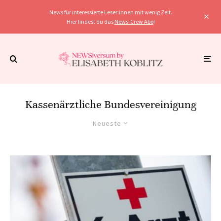
News für interessierte Leser:innen mit wenig Zeit.
Hier findest du das
News-Crew Abo
!
Kassenärztliche Bundesvereinigung
Neueste