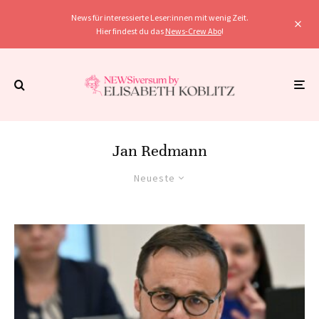
News für interessierte Leser:innen mit wenig Zeit.
Hier findest du das
News-Crew Abo
!
Jan Redmann
Neueste