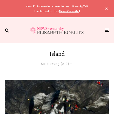
News für interessierte Leser:innen mit wenig Zeit.
Hier findest du das
News-Crew Abo
!
Island
Sortierung (A-Z)