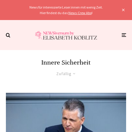
News für interessierte Leser:innen mit wenig Zeit.
Hier findest du das
News-Crew Abo
!
Innere Sicherheit
Zufällig