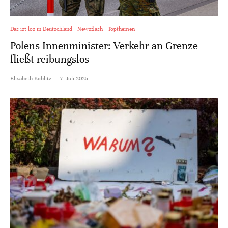
Das ist los in Deutschland
Newsflash
Topthemen
Polens Innenminister: Verkehr an Grenze
fließt reibungslos
Elisabeth Koblitz
·
7. Juli 2025