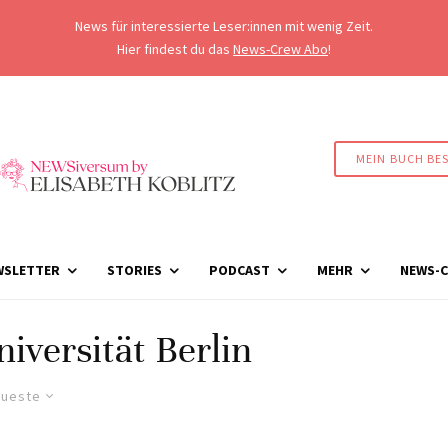
News für interessierte Leser:innen mit wenig Zeit.
Hier findest du das
News-Crew Abo
!
MEIN BUCH BE
WSLETTER
STORIES
PODCAST
MEHR
NEWS-C
versität Berlin
ueste