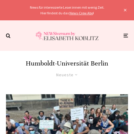
News für interessierte Leser:innen mit wenig Zeit.
Hier findest du das
News-Crew Abo
!
Humboldt-Universität Berlin
Neueste