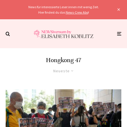
News für interessierte Leser:innen mit wenig Zeit.
Hier findest du das
News-Crew Abo
!
Hongkong 47
Neueste