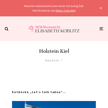
News für interessierte Leser:innen mit wenig Zeit.
Hier findest du das
News-Crew Abo
!
Holstein Kiel
Neueste
Entdecke „Let’s talk taboo“…