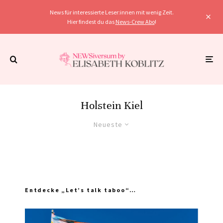
News für interessierte Leser:innen mit wenig Zeit.
Hier findest du das
News-Crew Abo
!
Holstein Kiel
Neueste
Entdecke „Let’s talk taboo“…