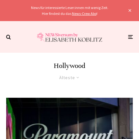
News für interessierte Leser:innen mit wenig Zeit.
Hier findest du das
News-Crew Abo
!
Hollywood
Älteste