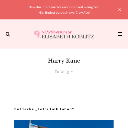
News für interessierte Leser:innen mit wenig Zeit.
Hier findest du das
News-Crew Abo
!
Harry Kane
Zufällig
Entdecke „Let’s talk taboo“…