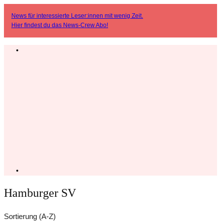
News für interessierte Leser:innen mit wenig Zeit.
Hier findest du das
News-Crew Abo
!
Hamburger SV
Sortierung (A-Z)