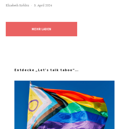
Elisabeth Koblitz
·
3. April 2024
MEHR LADEN
Entdecke „Let’s talk taboo“…