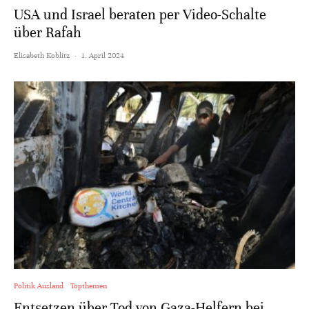
USA und Israel beraten per Video-Schalte
über Rafah
Elisabeth Koblitz
·
1. April 2024
Politik Ausland
Topthemen
Entsetzen über Tod von Gaza-Helfern bei