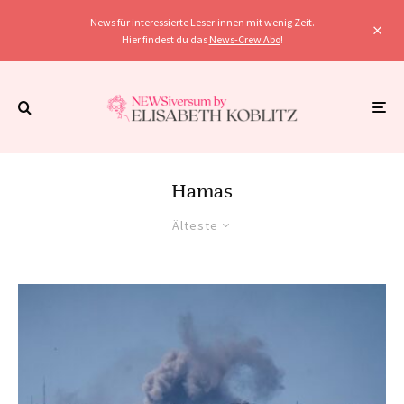
News für interessierte Leser:innen mit wenig Zeit.
Hier findest du das
News-Crew Abo
!
Hamas
Älteste