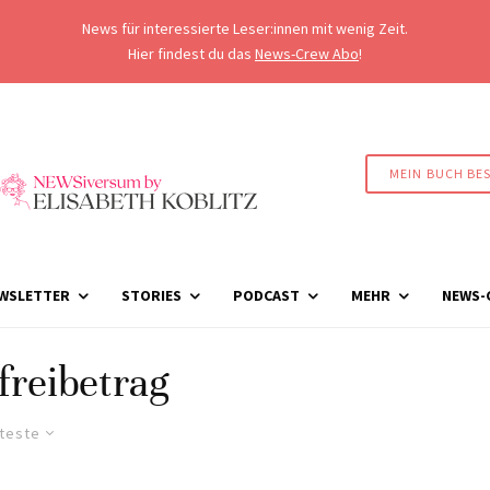
News für interessierte Leser:innen mit wenig Zeit.
Hier findest du das
News-Crew Abo
!
MEIN BUCH BE
WSLETTER
STORIES
PODCAST
MEHR
NEWS-
reibetrag
lteste