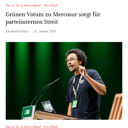
Das ist los in Deutschland
Newsflash
Grünen-Votum zu Mercosur sorgt für
parteiinternen Streit
Elisabeth Koblitz
·
22. Januar 2026
Das ist los in Deutschland
Newsflash