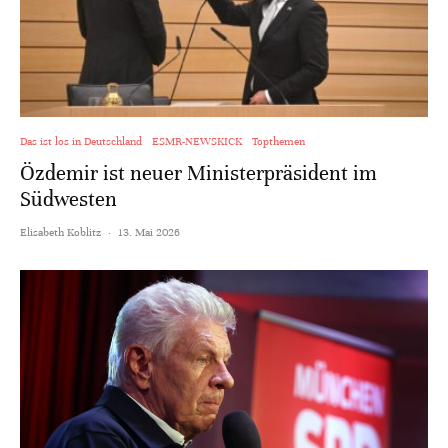
Das ist los in Deutschland
ESMR-NEWSKICK
Topthemen
Özdemir ist neuer Ministerpräsident im
Südwesten
Elisabeth Koblitz
·
13. Mai 2026