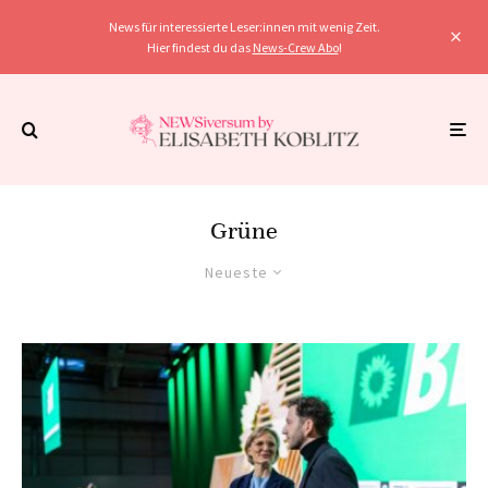
News für interessierte Leser:innen mit wenig Zeit.
Hier findest du das
News-Crew Abo
!
Grüne
Neueste